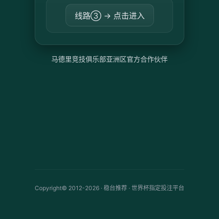
线路③ → 点击进入
马德里竞技俱乐部亚洲区官方合作伙伴
Copyright© 2012-2026 · 稳台推荐 · 世界杯指定投注平台